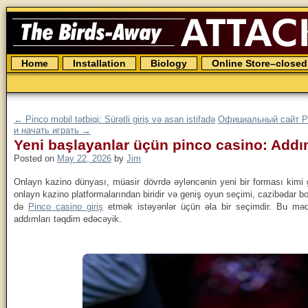
The
Birds
Away
Attack
Spider
Skip
Home
Installation
Biology
Online Store–closed
to
content
← Pinco mobil tətbiqi: Sürətli giriş və asan istifadə
Официальный сайт Pi
и начать играть →
Yeni başlayanlar üçün pinco casino: Add
Posted on
May 22, 2026
by
Jim
Onlayn kazino dünyası, müasir dövrdə əyləncənin yeni bir forması kimi 
onlayn kazino platformalarından biridir və geniş oyun seçimi, cazibədar bo
də
Pinco casino giriş
etmək istəyənlər üçün əla bir seçimdir. Bu məq
addımları təqdim edəcəyik.