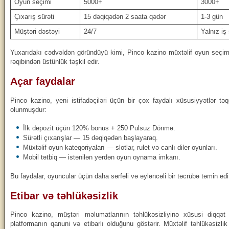
Oyun seçimi
5000+
3000+
Çıxarış sürəti
15 dəqiqədən 2 saata qədər
1-3 gün
Müştəri dəstəyi
24/7
Yalnız iş
Yuxarıdakı cədvəldən göründüyü kimi, Pinco kazino müxtəlif oyun seçimi
rəqibindən üstünlük təşkil edir.
Açar faydalar
Pinco kazino, yeni istifadəçiləri üçün bir çox faydalı xüsusiyyətlər tə
olunmuşdur:
İlk depozit üçün 120% bonus + 250 Pulsuz Dönmə.
Sürətli çıxarışlar — 15 dəqiqədən başlayaraq.
Müxtəlif oyun kateqoriyaları — slotlar, rulet və canlı diler oyunları.
Mobil tətbiq — istənilən yerdən oyun oynama imkanı.
Bu faydalar, oyuncular üçün daha sərfəli və əyləncəli bir təcrübə təmin edi
Etibar və təhlükəsizlik
Pinco kazino, müştəri məlumatlarının təhlükəsizliyinə xüsusi diqqət 
platformanın qanuni və etibarlı olduğunu göstərir. Müxtəlif təhlükəsizlik 