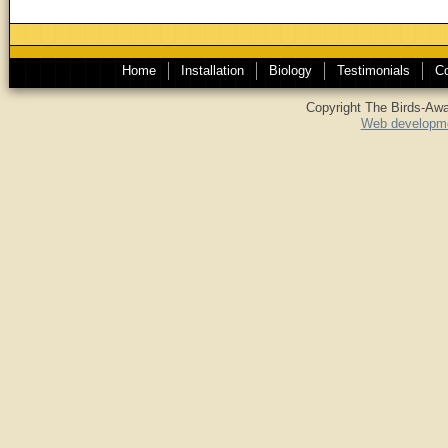
Home
Installation
Biology
Testimonials
Co
Copyright The Birds-Awa
Web developme