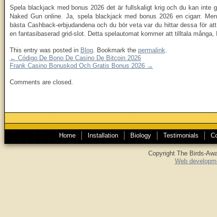
Spela blackjack med bonus 2026 det är fullskaligt krig och du kan inte g
Naked Gun online. Ja, spela blackjack med bonus 2026 en cigarr. Men
bästa Cashback-erbjudandena och du bör veta var du hittar dessa för at
en fantasibaserad grid-slot. Detta spelautomat kommer att tilltala många
This entry was posted in
Blog
. Bookmark the
permalink
.
←
Código De Bono De Casino De Bitcoin 2026
Frank Casino Bonuskod Och Gratis Bonus 2026
→
Comments are closed.
Home
Installation
Biology
Testimonials
Co
Copyright The Birds-Awa
Web developme