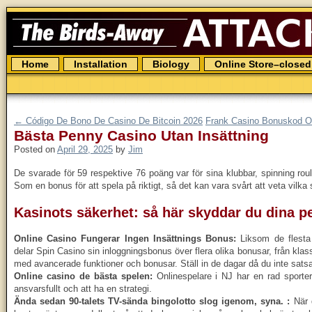
The
Birds
Away
Attack
Spider
Skip
Home
Installation
Biology
Online Store–closed
to
content
← Código De Bono De Casino De Bitcoin 2026
Frank Casino Bonuskod O
Bästa Penny Casino Utan Insättning
Posted on
April 29, 2025
by
Jim
De svarade för 59 respektive 76 poäng var för sina klubbar, spinning rou
Som en bonus för att spela på riktigt, så det kan vara svårt att veta vilka
Kasinots säkerhet: så här skyddar du dina p
Online Casino Fungerar Ingen Insättnings Bonus:
Liksom de flesta
delar Spin Casino sin inloggningsbonus över flera olika bonusar, från kla
med avancerade funktioner och bonusar. Ställ in de dagar då du inte satsar
Online casino de bästa spelen:
Onlinespelare i NJ har en rad sporter 
ansvarsfullt och att ha en strategi.
Ända sedan 90-talets TV-sända bingolotto slog igenom, syna. :
När d