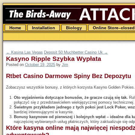
The
Birds
Away
Attack
Spider
Skip
Home
Installation
Biology
Online Store–closed
to
content
← Kasina Las Vegas
Deposit 50 Muchbetter Casino Uk →
Kasyno Ripple Szybka Wypłata
Posted on
October 19, 2025
by
Jim
Rtbet Casino Darmowe Spiny Bez Depozytu
Zobaczysz wszystkie bonusy, z których korzysta Kasyno Golden Pokies.
Oto wyjaśnienia dotyczące bonusów, że gracze czują się tak.
Rul
połączyć się z przedstawicielem wielojęzycznej pomocy technicznej.
Świetnym przykładem jednego z tych pokoi jest Lock Poker, ws
bardziej interesującymi w kasynie.
Bonusy kasynowe od pierwszej i kolejnych wpłat – idealne dla k
najczęściej wybieranych usług płatniczych, który zaktualizuje się od
Które kasyna online mają najwięcej niespod
adwentowych?