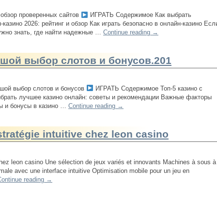
ustralia
onuses
– обзор проверенных сайтов
ИГРАТЬ Содержимое Как выбрать
nd
казино 2026: рейтинг и обзор Как играть безопасно в онлайн-казино Есл
romotions.3029
ужно знать, где найти надежные …
Continue reading
→
n
учшие
ьшой выбор слотов и бонусов.201
азино
нлайн
026
бзор
ьшой выбор слотов и бонусов
ИГРАТЬ Содержимое Топ-5 казино с
роверенных
брать лучшее казино онлайн: советы и рекомендации Важные факторы
айтов.187
ы и бонусы в казино …
Continue reading
→
n
нлайн
ratégie intuitive chez leon casino
026
ода
ольшой
ыбор
chez leon casino Une sélection de jeux variés et innovants Machines à sous à
лотов
male avec une interface intuitive Optimisation mobile pour un jeu en
Continue reading
→
онусов.201
n
armonie
omplexe