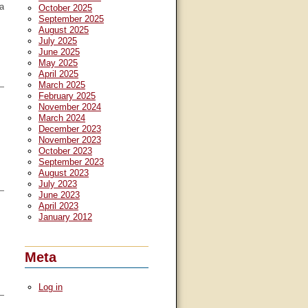
da
October 2025
September 2025
August 2025
July 2025
June 2025
May 2025
April 2025
March 2025
February 2025
November 2024
March 2024
December 2023
November 2023
October 2023
September 2023
August 2023
July 2023
June 2023
April 2023
January 2012
Meta
Log in