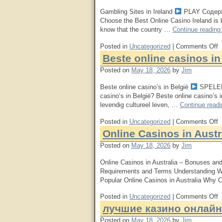
N
h
Gambling Sites in Ireland
PLAY Содержи
t
Choose the Best Online Casino Ireland is k
s
know that the country …
Continue readin
u
a
o
Posted in
Uncategorized
|
Comments Off
s
G
Beste online casinos in
p
S
o
i
Posted on
May 18, 2026
by
Jim
I
Beste online casino’s in België
SPELEN 
casino’s in België? Beste online casino’s 
levendig cultureel leven, …
Continue read
o
Posted in
Uncategorized
|
Comments Off
B
Online Casinos in Aust
o
c
Posted on
May 18, 2026
by
Jim
i
B
Online Casinos in Australia – Bonuses a
Requirements and Terms Understanding W
Popular Online Casinos in Australia Wh
o
Posted in
Uncategorized
|
Comments Off
O
лучшие казино онлайн
C
i
Posted on
May 18, 2026
by
Jim