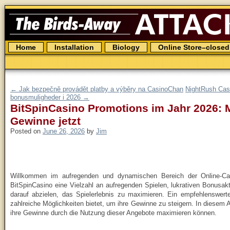
The
Birds
Away
Attack
Spider
Skip
Home
Installation
Biology
Online Store–closed
to
content
← Jak bezpečně provádět platby a výběry na CasinoChan
NightRush Casi
bonusmuligheder i 2026 →
BitSpinCasino Promotions im Jahr 2026: M
Gewinne jetzt
Posted on
June 26, 2026
by
Jim
Willkommen im aufregenden und dynamischen Bereich der Online-Cas
BitSpinCasino eine Vielzahl an aufregenden Spielen, lukrativen Bonusak
darauf abzielen, das Spielerlebnis zu maximieren. Ein empfehlenswerte
zahlreiche Möglichkeiten bietet, um ihre Gewinne zu steigern. In diesem Ar
ihre Gewinne durch die Nutzung dieser Angebote maximieren können.