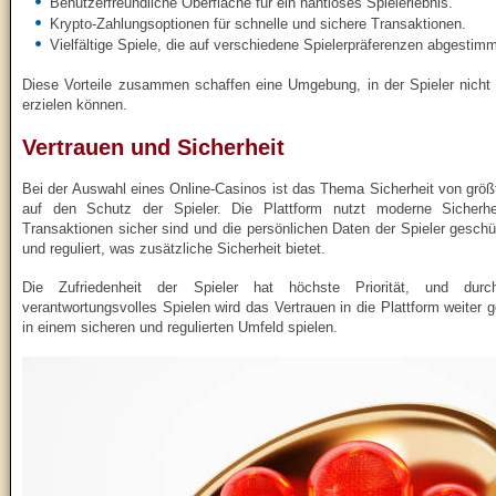
Benutzerfreundliche Oberfläche für ein nahtloses Spielerlebnis.
Krypto-Zahlungsoptionen für schnelle und sichere Transaktionen.
Vielfältige Spiele, die auf verschiedene Spielerpräferenzen abgestimm
Diese Vorteile zusammen schaffen eine Umgebung, in der Spieler nich
erzielen können.
Vertrauen und Sicherheit
Bei der Auswahl eines Online-Casinos ist das Thema Sicherheit von größ
auf den Schutz der Spieler. Die Plattform nutzt moderne Sicherheit
Transaktionen sicher sind und die persönlichen Daten der Spieler geschü
und reguliert, was zusätzliche Sicherheit bietet.
Die Zufriedenheit der Spieler hat höchste Priorität, und durc
verantwortungsvolles Spielen wird das Vertrauen in die Plattform weiter g
in einem sicheren und regulierten Umfeld spielen.