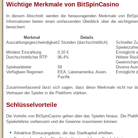
Wichtige Merkmale von BitSpinCasino
In diesem Abschnitt werden die herausragenden Merkmale von BitSpin
Informationen bieten einen umfassenden Überblick über die wichtigsten
bereichern:
Merkmal
Details
Auszahlungsgeschwindigkeit
2 Stunden (durchschnittlich)
Schneller Zu
Spielerzufri
Mindest Einzahlung
0,10 €
Ermöglicht a
Durchschnittlicher RTP
96,4%
Höhere Rück
Gewinnchan
Spieleanbieter
58
Diverse Aus
Verfügbare Regionen
EEA, Lateinamerika, Asien-
Ermöglicht d
Pazifik
Zusammenfassend lässt sich sagen, dass diese Merkmale nicht nur da
Vertrauen der Spieler in die Plattform stärken.
Schlüsselvorteile
Die Vorteile von BitSpinCasino gehen über das Spielen hinaus. Die Plattf
Spielerlebnis verbessern und die Gewinne maximieren können:
Attraktive Bonusangebote, die das Startkapital erhöhen.