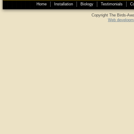
Home
Installation
Biology
Testimonials
Co
Copyright The Birds-Awa
Web developme