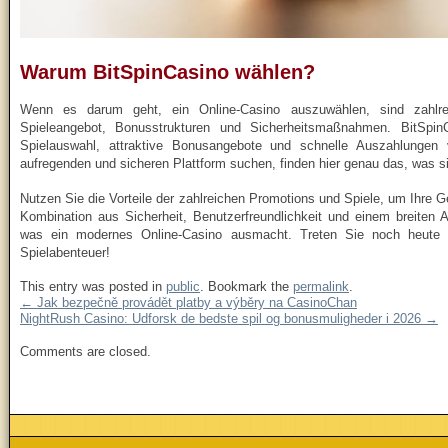
Warum BitSpinCasino wählen?
Wenn es darum geht, ein Online-Casino auszuwählen, sind zahlrei
Spieleangebot, Bonusstrukturen und Sicherheitsmaßnahmen. BitSpin
Spielauswahl, attraktive Bonusangebote und schnelle Auszahlungen
aufregenden und sicheren Plattform suchen, finden hier genau das, was s
Nutzen Sie die Vorteile der zahlreichen Promotions und Spiele, um Ihre 
Kombination aus Sicherheit, Benutzerfreundlichkeit und einem breiten A
was ein modernes Online-Casino ausmacht. Treten Sie noch heute 
Spielabenteuer!
This entry was posted in
public
. Bookmark the
permalink
.
←
Jak bezpečně provádět platby a výběry na CasinoChan
NightRush Casino: Udforsk de bedste spil og bonusmuligheder i 2026
→
Comments are closed.