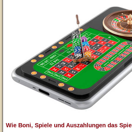
Wie Boni, Spiele und Auszahlungen das Spie