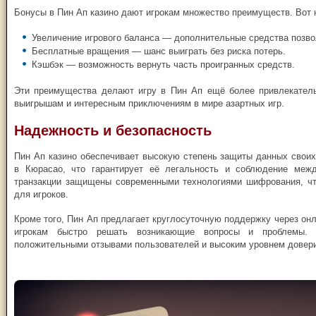
Бонусы в Пин Ап казино дают игрокам множество преимуществ. Вот н
Увеличение игрового баланса — дополнительные средства позво
Бесплатные вращения — шанс выиграть без риска потерь.
Кэшбэк — возможность вернуть часть проигранных средств.
Эти преимущества делают игру в Пин Ап ещё более привлекател
выигрышам и интересным приключениям в мире азартных игр.
Надежность и безопасность
Пин Ап казино обеспечивает высокую степень защиты данных свои
в Кюрасао, что гарантирует её легальность и соблюдение межд
транзакции защищены современными технологиями шифрования, чт
для игроков.
Кроме того, Пин Ап предлагает круглосуточную поддержку через онл
игрокам быстро решать возникающие вопросы и проблемы. 
положительными отзывами пользователей и высоким уровнем доверия