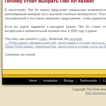
Почему стоит выбрать Пин Ап казино
В заключение, Пин Ап казино предлагает уникальные возможности
разнообразным выбором игр и высокой степенью безопасности. Пла
пользователей и постоянно обновляет предложения, чтобы удовлетво
Если вы ищете надежное и выгодное казино, Пин Ап станет от
интересный и увлекательный игровой опыт в 2026 году и далее.
This entry was posted in
public
. Bookmark the
permalink
.
←
PinUp казино: официальный сайт, регистрация и лучшие бонусы в 
Обзор PinUp казино: преимущества, недостатки и лучшие слоты на 2
Comments are closed.
Home
Installation
Biology
Testimonials
Co
Copyright The Birds-Awa
Web developme