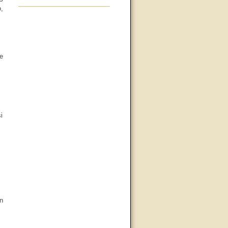
,
e
i
n