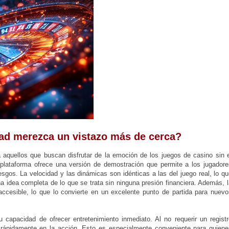
ad merezca un vistazo más de cerca?
 aquellos que buscan disfrutar de la emoción de los juegos de casino sin e
 plataforma ofrece una versión de demostración que permite a los jugadore
esgos. La velocidad y las dinámicas son idénticas a las del juego real, lo q
na idea completa de lo que se trata sin ninguna presión financiera. Además, 
ccesible, lo que lo convierte en un excelente punto de partida para nuevo
apacidad de ofrecer entretenimiento inmediato. Al no requerir un registr
 rápidamente en la acción. Esto es especialmente conveniente para quiene