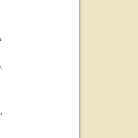
s
A
a