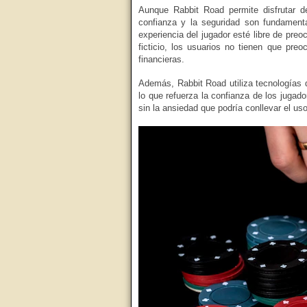
Aunque Rabbit Road permite disfrutar de
confianza y la seguridad son fundament
experiencia del jugador esté libre de pre
ficticio, los usuarios no tienen que pre
financieras.
Además, Rabbit Road utiliza tecnologías q
lo que refuerza la confianza de los jugad
sin la ansiedad que podría conllevar el us