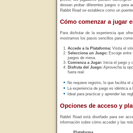
desean probar diferentes juegos o para 
Rabbit Road se establece como un puente 
Cómo comenzar a jugar e
Para disfrutar de la experiencia que of
mostramos los pasos sencillos para comen
Accede a la Plataforma:
Visita el si
Selecciona un Juego:
Escoge entre l
juegos de mesa.
Comienza a Jugar:
Inicia el juego y 
Disfruta del Juego:
Aprovecha la opci
fuera real.
No requiere registro, lo que facilita e
La experiencia de juego es idéntica a 
Ideal para practicar y aprender las reg
Opciones de acceso y pl
Rabbit Road está diseñado para ser acce
información sobre cómo acceder y las nota
Plataforma