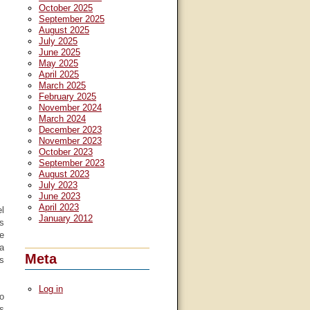
October 2025
September 2025
August 2025
July 2025
June 2025
May 2025
April 2025
March 2025
February 2025
November 2024
March 2024
December 2023
November 2023
October 2023
September 2023
August 2023
July 2023
June 2023
April 2023
l
January 2012
s
ue
la
Meta
s
Log in
o
s