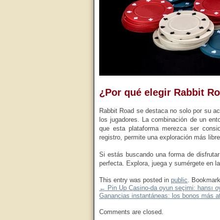
¿Por qué elegir Rabbit R
Rabbit Road se destaca no solo por su acc
los jugadores. La combinación de un entor
que esta plataforma merezca ser conside
registro, permite una exploración más libre
Si estás buscando una forma de disfrutar
perfecta. Explora, juega y sumérgete en l
This entry was posted in
public
. Bookmar
←
Pin Up Casino-da oyun seçimi: hansı oyu
Ganancias instantáneas: los bonos más a
Comments are closed.