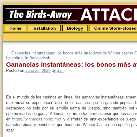
The
Birds
Away
Attack
Spider
Skip
Home
Installation
Biology
Online Store–closed
to
content
← Ganancias instantáneas: los bonos más atractivos de Winner casino
C
începători în Bangladesh →
Ganancias instantáneas: los bonos más a
Posted on
June 25, 2026
by
Jim
En el mundo de los casinos en línea, las ganancias instantáneas atrae
maximizar su experiencia. Uno de los casinos que ha ganado popularid
destacado no solo por su amplía gama de juegos, sino también por o
oportunidades de ganar. Además, es importante mencionar que los usua
en
https://winnercasinomx.mx/
y disfrutar de una experiencia de juego 
características y beneficios que hacen de Winner Casino una opción priv
azar.