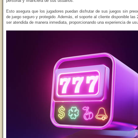
personal y financiera de sus usuarios.
Esto asegura que los jugadores puedan disfrutar de sus juegos sin pre
de juego seguro y protegido. Además, el soporte al cliente disponible las
ser atendida de manera inmediata, proporcionando una experiencia de usua