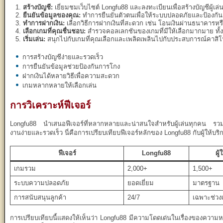
สร้างบัญชี:
เยี่ยมชมเว็บไซต์ Longfu88 และลงทะเบียนเพื่อสร้างบัญชีผู้เล่
ยืนยันข้อมูลของคุณ:
ทำการยืนยันตัวตนเพื่อให้ระบบปลอดภัยและป้องกั
ทำการฝากเงิน:
เลือกวิธีการฝากเงินที่สะดวก เช่น โอนเงินผ่านธนาคารหร
เลือกเกมที่คุณชื่นชอบ:
สำรวจคอลเลกชันของเกมที่มีให้เลือกมากมาย ทั้
เริ่มเล่น:
สนุกไปกับเกมที่คุณเลือกและเพลิดเพลินไปกับประสบการณ์คาสิโน
การสร้างบัญชีง่ายและรวดเร็ว
การยืนยันข้อมูลช่วยป้องกันการโกง
ฝากเงินได้หลายวิธีเพื่อความสะดวก
เกมหลากหลายให้เลือกเล่น
การวิเคราะห์ฟีเจอร์
Longfu88 นำเสนอฟีเจอร์ที่หลากหลายและน่าสนใจสำหรับผู้เล่นทุกคน รวมถึ
งานง่ายและรวดเร็ว นี่คือการเปรียบเทียบฟีเจอร์หลักของ Longfu88 กับผู้ให้บริก
ฟีเจอร์
Longfu88
ผู
เกมรวม
2,000+
1,500+
ระบบความปลอดภัย
ยอดเยี่ยม
มาตรฐาน
การสนับสนุนลูกค้า
24/7
เฉพาะช่วง
การเปรียบเทียบนี้แสดงให้เห็นว่า Longfu88 มีความโดดเด่นในเรื่องของค