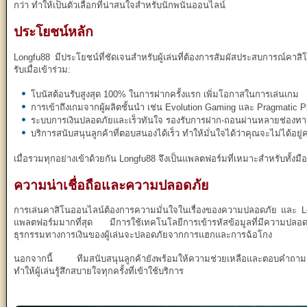
กว่า ทำให้เป็นตัวเลือกที่น่าสนใจสำหรับนักพนันออนไลน์
ประโยชน์หลัก
Longfu88 มีประโยชน์ที่ชัดเจนสำหรับผู้เล่นที่ต้องการสัมผัสประสบการณ์คาสิโน
รับเมื่อเข้าร่วม:
โบนัสต้อนรับสูงสุด 100% ในการฝากครั้งแรก เพิ่มโอกาสในการเล่นเกม
การเข้าถึงเกมจากผู้ผลิตชั้นนำ เช่น Evolution Gaming และ Pragmatic P
ระบบการเงินปลอดภัยและเร็วทันใจ รองรับการฝาก-ถอนผ่านหลายช่องทา
บริการสนับสนุนลูกค้าที่ตอบสนองได้เร็ว ทำให้มั่นใจได้ว่าคุณจะไม่ได้อยู
เมื่อรวมทุกอย่างเข้าด้วยกัน Longfu88 จึงเป็นแพลตฟอร์มที่เหมาะสำหรับทั้งม
ความน่าเชื่อถือและความปลอดภัย
การเล่นคาสิโนออนไลน์ต้องการความมั่นใจในเรื่องของความปลอดภัย และ Lo
แพลตฟอร์มมากที่สุด มีการใช้เทคโนโลยีการเข้ารหัสข้อมูลที่มีความปลอดภ
ธุรกรรมทางการเงินของผู้เล่นจะปลอดภัยจากการแฮกและการฉ้อโกง
นอกจากนี้ ทีมสนับสนุนลูกค้ายังพร้อมให้ความช่วยเหลือและตอบคำถามเ
ทำให้ผู้เล่นรู้สึกสบายใจทุกครั้งที่เข้าใช้บริการ