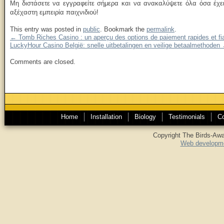
Μη διστάσετε να εγγραφείτε σήμερα και να ανακαλύψετε όλα όσα έχει
αξέχαστη εμπειρία παιχνιδιού!
This entry was posted in
public
. Bookmark the
permalink
.
←
Tomb Riches Casino : un aperçu des options de paiement rapides et fi
LuckyHour Casino België: snelle uitbetalingen en veilige betaalmethoden
Comments are closed.
Home
Installation
Biology
Testimonials
Co
Copyright The Birds-Awa
Web developme