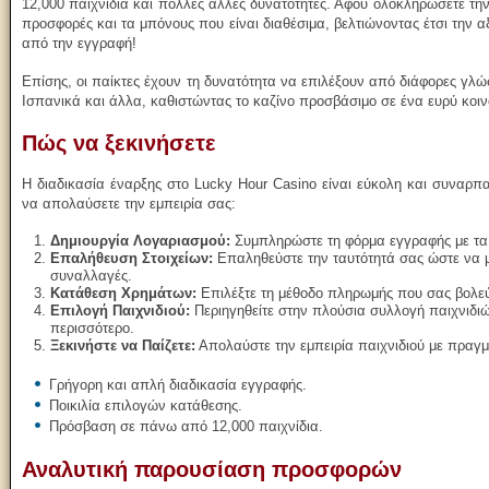
12,000 παιχνίδια και πολλές άλλες δυνατότητες. Αφού ολοκληρώσετε την 
προσφορές και τα μπόνους που είναι διαθέσιμα, βελτιώνοντας έτσι την α
από την εγγραφή!
Επίσης, οι παίκτες έχουν τη δυνατότητα να επιλέξουν από διάφορες γλ
Ισπανικά και άλλα, καθιστώντας το καζίνο προσβάσιμο σε ένα ευρύ κοιν
Πώς να ξεκινήσετε
Η διαδικασία έναρξης στο Lucky Hour Casino είναι εύκολη και συναρπ
να απολαύσετε την εμπειρία σας:
Δημιουργία Λογαριασμού:
Συμπληρώστε τη φόρμα εγγραφής με τα
Επαλήθευση Στοιχείων:
Επαληθεύστε την ταυτότητά σας ώστε να 
συναλλαγές.
Κατάθεση Χρημάτων:
Επιλέξτε τη μέθοδο πληρωμής που σας βολεύε
Επιλογή Παιχνιδιού:
Περιηγηθείτε στην πλούσια συλλογή παιχνιδιώ
περισσότερο.
Ξεκινήστε να Παίζετε:
Απολαύστε την εμπειρία παιχνιδιού με πραγμ
Γρήγορη και απλή διαδικασία εγγραφής.
Ποικιλία επιλογών κατάθεσης.
Πρόσβαση σε πάνω από 12,000 παιχνίδια.
Αναλυτική παρουσίαση προσφορών