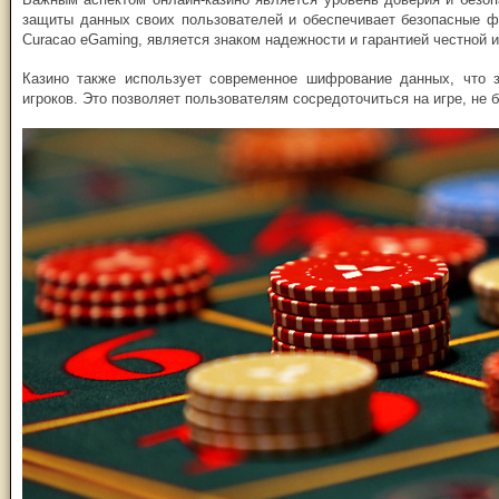
защиты данных своих пользователей и обеспечивает безопасные ф
Curacao eGaming, является знаком надежности и гарантией честной и
Казино также использует современное шифрование данных, что
игроков. Это позволяет пользователям сосредоточиться на игре, не 