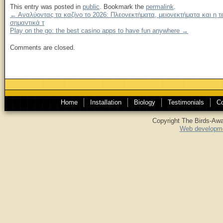
This entry was posted in
public
. Bookmark the
permalink
.
←
Αναλύοντας τα καζίνο το 2026: Πλεονεκτήματα, μειονεκτήματα και η τε
σημαντικά τ
Play on the go: the best casino apps to have fun anywhere
→
Comments are closed.
Home
Installation
Biology
Testimonials
Co
Copyright The Birds-Awa
Web developme