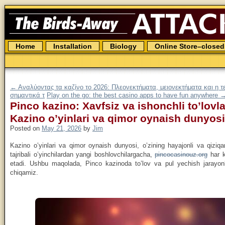
The
Birds
Away
Attack
Spider
Skip
Home
Installation
Biology
Online Store–closed
to
content
← Αναλύοντας τα καζίνο το 2026: Πλεονεκτήματα, μειονεκτήματα και η τε
σημαντικά τ
Play on the go: the best casino apps to have fun anywhere 
Pinco kazino: Xavfsiz va ishonchli to’lovla
Kazino o’yinlari va qimor oynaish dunyosi
Posted on
May 21, 2026
by
Jim
Kazino o’yinlari va qimor oynaish dunyosi, o’zining hayajonli va qiziqarli
tajribali o’yinchilardan yangi boshlovchilargacha,
pincocasinouz.org
har k
etadi. Ushbu maqolada, Pinco kazinoda to’lov va pul yechish jarayonlar
chiqamiz.