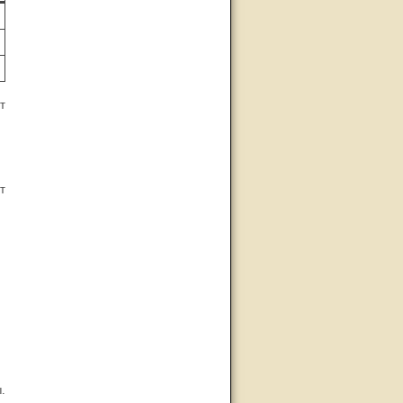
т
т
.