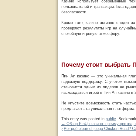
Казино использует современные те
пользователей и транзакции. Благодаря
безопасности.
Кроме того, казино активно следит з
проверяют результаты игр на случайн
спокойную игровую атмосферу.
Почему стоит выбрать П
Пин Ап казино — это уникальная пла
надежную поддержку. С учетом высоки
становится одним из лидеров на рынк
наслаждаться игрой в Пин Ап казино в 2
Не упустите возможность стать часть
предлагает эта уникальная платформа.
This entry was posted in
public
. Bookmar
←
Обзор PinUp казино: преимущества, 
¿Por qué elegir el juego Chicken Road? C