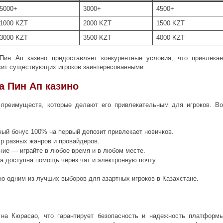
5000+
3000+
4500+
1000 KZT
2000 KZT
1500 KZT
3000 KZT
3500 KZT
4000 KZT
 Пин Ап казино предоставляет конкурентные условия, что привлекае
жит существующих игроков заинтересованными.
 Пин Ап казино
 преимуществ, которые делают его привлекательным для игроков. Во
ый бонус 100% на первый депозит привлекает новичков.
р разных жанров и провайдеров.
ние — играйте в любое время и в любом месте.
а доступна помощь через чат и электронную почту.
о одним из лучших выборов для азартных игроков в Казахстане.
 на Кюрасао, что гарантирует безопасность и надежность платформы