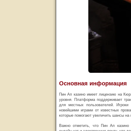
Основная информация
Пин Ап казино имеет лицензию на Кюра
уровня. Платформа поддерживает тран
для местных пользователей. Игроки 
новейшими играми от известных прова
которые помогают увеличить шансы на
Важно отметить, что Пин Ап казино 
онлайн-чат и электронную почту, что 