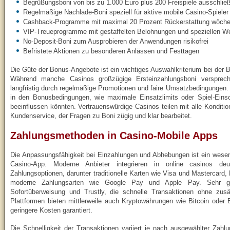
Begrüßungsboni von bis zu 1.000 Euro plus 200 Freispiele ausschließ
Regelmäßige Nachlade-Boni speziell für aktive mobile Casino-Spieler
Cashback-Programme mit maximal 20 Prozent Rückerstattung wöche
VIP-Treueprogramme mit gestaffelten Belohnungen und speziellen W
No-Deposit-Boni zum Ausprobieren der Anwendungen risikofrei
Befristete Aktionen zu besonderen Anlässen und Festtagen
Die Güte der Bonus-Angebote ist ein wichtiges Auswahlkriterium bei der B
Während manche Casinos großzügige Ersteinzahlungsboni versprech
langfristig durch regelmäßige Promotionen und faire Umsatzbedingungen
in den Bonusbedingungen, wie maximale Einsatzlimits oder Spiel-Eins
beeinflussen könnten. Vertrauenswürdige Casinos teilen mit alle Konditio
Kundenservice, der Fragen zu Boni zügig und klar bearbeitet.
Zahlungsmethoden in Casino-Mobile Apps
Die Anpassungsfähigkeit bei Einzahlungen und Abhebungen ist ein wesent
Casino-App. Moderne Anbieter integrieren in online casinos de
Zahlungsoptionen, darunter traditionelle Karten wie Visa und Mastercard, 
moderne Zahlungsarten wie Google Pay und Apple Pay. Sehr gef
Sofortüberweisung und Trustly, die schnelle Transaktionen ohne zusät
Plattformen bieten mittlerweile auch Kryptowährungen wie Bitcoin oder
geringere Kosten garantiert.
Die Schnelligkeit der Transaktionen variiert je nach ausgewählter Zahl