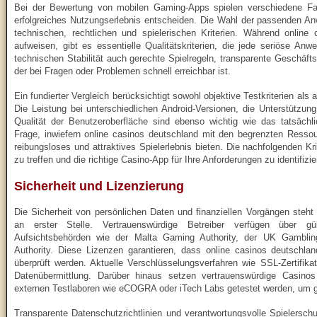
Bei der Bewertung von mobilen Gaming-Apps spielen verschiedene Fak
erfolgreiches Nutzungserlebnis entscheiden. Die Wahl der passenden Anw
technischen, rechtlichen und spielerischen Kriterien. Während online 
aufweisen, gibt es essentielle Qualitätskriterien, die jede seriöse An
technischen Stabilität auch gerechte Spielregeln, transparente Geschäf
der bei Fragen oder Problemen schnell erreichbar ist.
Ein fundierter Vergleich berücksichtigt sowohl objektive Testkriterien als 
Die Leistung bei unterschiedlichen Android-Versionen, die Unterstützun
Qualität der Benutzeroberfläche sind ebenso wichtig wie das tatsächlic
Frage, inwiefern online casinos deutschland mit den begrenzten Ress
reibungsloses und attraktives Spielerlebnis bieten. Die nachfolgenden Kr
zu treffen und die richtige Casino-App für Ihre Anforderungen zu identifizie
Sicherheit und Lizenzierung
Die Sicherheit von persönlichen Daten und finanziellen Vorgängen ste
an erster Stelle. Vertrauenswürdige Betreiber verfügen über gü
Aufsichtsbehörden wie der Malta Gaming Authority, der UK Gamblin
Authority. Diese Lizenzen garantieren, dass online casinos deutschlan
überprüft werden. Aktuelle Verschlüsselungsverfahren wie SSL-Zertifika
Datenübermittlung. Darüber hinaus setzen vertrauenswürdige Casinos a
externen Testlaboren wie eCOGRA oder iTech Labs getestet werden, um ge
Transparente Datenschutzrichtlinien und verantwortungsvolle Spielersch