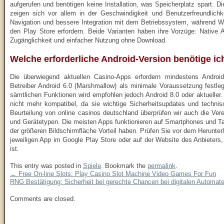
aufgerufen und benötigen keine Installation, was Speicherplatz spart. D
zeigen sich vor allem in der Geschwindigkeit und Benutzerfreundlichke
Navigation und bessere Integration mit dem Betriebssystem, während We
den Play Store erfordern. Beide Varianten haben ihre Vorzüge: Nativ
Zugänglichkeit und einfacher Nutzung ohne Download.
Welche erforderliche Android-Version benötige 
Die überwiegend aktuellen Casino-Apps erfordern mindestens Android 
Betreiber Android 6.0 (Marshmallow) als minimale Voraussetzung festl
sämtlichen Funktionen wird empfohlen jedoch Android 8.0 oder aktuelle
nicht mehr kompatibel, da sie wichtige Sicherheitsupdates und technis
Beurteilung von online casinos deutschland überprüfen wir auch die Ver
und Gerätetypen. Die meisten Apps funktionieren auf Smartphones und Ta
der größeren Bildschirmfläche Vorteil haben. Prüfen Sie vor dem Herunt
jeweiligen App im Google Play Store oder auf der Website des Anbieters,
ist.
This entry was posted in
Spiele
. Bookmark the
permalink
.
←
Free On-line Slots: Play Casino Slot Machine Video Games For Fun
RNG Bestätigung: Sicherheit bei gerechte Chancen bei digitalen Automat
Comments are closed.