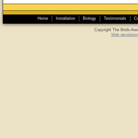
Home
Installation
Biology
Testimonials
Co
Copyright The Birds-Awa
Web developme