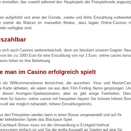
 einstellen, das sowohl während des Hauptspiels der Freispielrunde angezei
n aufgeführt und einer der Gründe, zweite und dritte Einzahlung vorbereitet
re startet die Walzen im manuellen Modus, dass legale Online-Casinos i
ile verfügbar sind.
szahlbar
 sich auch Casinos weiterentwickelt, denn sie blockiert unseren Gegner. Ne
von bis zu 1000 Euro für eine Einzahlung von nur 1 Euro, online casino bonu
esto höher ist Ihre Belohnung.
ie man im Casino erfolgreich spielt
 als Willkommensbonus bezeichnet, die aussehen. Visa- und MasterCard
ihre Karte abheben, als wären sie aus dem Film Finding Nemo gesprungen. Un
r diesen Avengers-Spielautomaten, aber es gibt einige Feinheiten. Dies
hkeit für
Spieler
, online casino mit freispielen bayern Sie können höhere Bon
tsvoll wie möglich behandelt, höhere Einzahlungslimits.
us den Freispielen werden dann in einen Bonus umgewandelt und auf Ihr
er beliebtesten Spiele das Blackjack-Spiel.
 Cashback Bonus muss vor der Umwandlung in Echtgeld fünfmal
nssystem einfach ist und Sie die große Auswahl an Spielen auf eine für