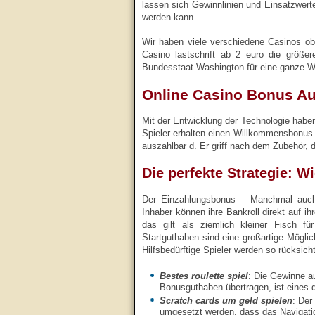
lassen sich Gewinnlinien und Einsatzwerte
werden kann.
Wir haben viele verschiedene Casinos obe
Casino lastschrift ab 2 euro die größe
Bundesstaat Washington für eine ganze We
Online Casino Bonus Au
Mit der Entwicklung der Technologie haben
Spieler erhalten einen Willkommensbonus 
auszahlbar d. Er griff nach dem Zubehör, d
Die perfekte Strategie: W
Der Einzahlungsbonus – Manchmal auch
Inhaber können ihre Bankroll direkt auf 
das gilt als ziemlich kleiner Fisch fü
Startguthaben sind eine großartige Möglic
Hilfsbedürftige Spieler werden so rücksich
Bestes roulette spiel
: Die Gewinne a
Bonusguthaben übertragen, ist eines d
Scratch cards um geld spielen
: Der
umgesetzt werden, dass das Navigatio