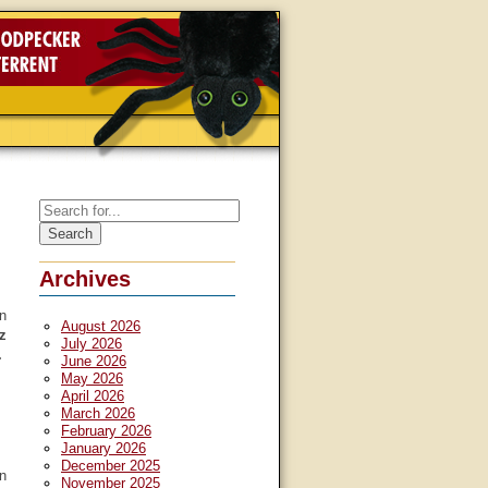
Search
for:
Archives
en
August 2026
z
July 2026
.
June 2026
May 2026
April 2026
March 2026
February 2026
January 2026
December 2025
en
November 2025