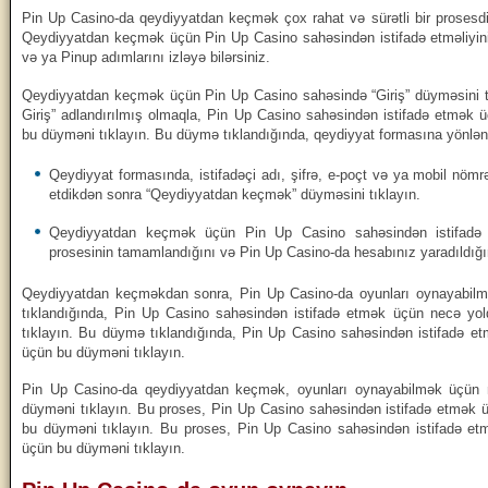
Pin Up Casino-da qeydiyyatdan keçmək çox rahat və sürətli bir prosesdi
Qeydiyyatdan keçmək üçün Pin Up Casino sahəsindən istifadə etməliyin
və ya Pinup adımlarını izləyə bilərsiniz.
Qeydiyyatdan keçmək üçün Pin Up Casino sahəsində “Giriş” düyməsini tı
Giriş” adlandırılmış olmaqla, Pin Up Casino sahəsindən istifadə etmək
bu düyməni tıklayın. Bu düymə tıklandığında, qeydiyyat formasına yönlənd
Qeydiyyat formasında, istifadəçi adı, şifrə, e-poçt və ya mobil nömrə
etdikdən sonra “Qeydiyyatdan keçmək” düyməsini tıklayın.
Qeydiyyatdan keçmək üçün Pin Up Casino sahəsindən istifadə e
prosesinin tamamlandığını və Pin Up Casino-da hesabınız yaradıldığı
Qeydiyyatdan keçməkdan sonra, Pin Up Casino-da oyunları oynayabilmə
tıklandığında, Pin Up Casino sahəsindən istifadə etmək üçün necə yo
tıklayın. Bu düymə tıklandığında, Pin Up Casino sahəsindən istifadə e
üçün bu düyməni tıklayın.
Pin Up Casino-da qeydiyyatdan keçmək, oyunları oynayabilmək üçün 
düyməni tıklayın. Bu proses, Pin Up Casino sahəsindən istifadə etmək 
bu düyməni tıklayın. Bu proses, Pin Up Casino sahəsindən istifadə e
üçün bu düyməni tıklayın.